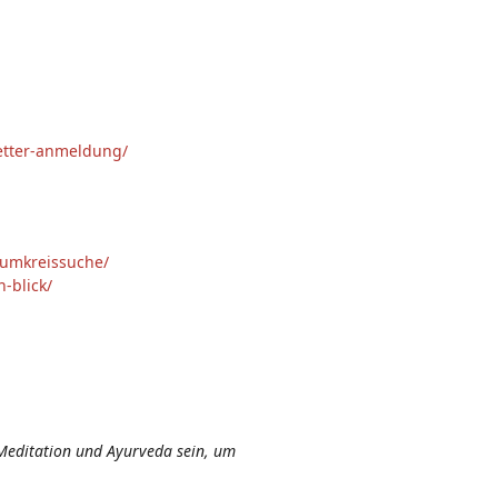
letter-anmeldung/
-umkreissuche/
-blick/
Meditation und Ayurveda sein, um