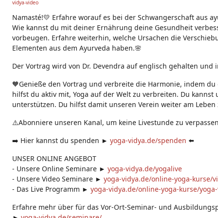
vidya-video
g
s:
Namasté!💛 Erfahre worauf es bei der Schwangerschaft aus ay
Wie kannst du mit deiner Ernährung deine Gesundheit verbes
vorbeugen. Erfahre weiterhin, welche Ursachen die Verschie
Elementen aus dem Ayurveda haben.🌸
Der Vortrag wird von Dr. Devendra auf englisch gehalten und 
🧡Genieße den Vortrag und verbreite die Harmonie, indem du d
hilfst du aktiv mit, Yoga auf der Welt zu verbreiten. Du kanns
unterstützen. Du hilfst damit unseren Verein weiter am Leben 
⚠️Abonniere unseren Kanal, um keine Livestunde zu verpassen
➡️ Hier kannst du spenden ►
yoga-vidya.de/spenden
⬅️
UNSER ONLINE ANGEBOT
- Unsere Online Seminare ►
yoga-vidya.de/yogalive
- Unsere Video Seminare ►
yoga-vidya.de/online-yoga-kurse/v
- Das Live Programm ►
yoga-vidya.de/online-yoga-kurse/yoga-v
Erfahre mehr über für das Vor-Ort-Seminar- und Ausbildung
►
yoga-vidya.de/seminare/