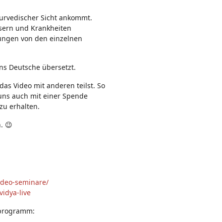
n:
urvedischer Sicht ankommt.
sern und Krankheiten
bungen von den einzelnen
ins Deutsche übersetzt.
as Video mit anderen teilst. So
t uns auch mit einer Spende
zu erhalten.
. 😉
ideo-seminare/
idya-live
sprogramm: