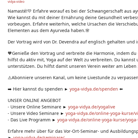
vidya-video
g
s:
Namasté!💛 Erfahre worauf es bei der Schwangerschaft aus ay
Wie kannst du mit deiner Ernährung deine Gesundheit verbes
vorbeugen. Erfahre weiterhin, welche Ursachen die Verschie
Elementen aus dem Ayurveda haben.🌸
Der Vortrag wird von Dr. Devendra auf englisch gehalten und 
🧡Genieße den Vortrag und verbreite die Harmonie, indem du d
hilfst du aktiv mit, Yoga auf der Welt zu verbreiten. Du kanns
unterstützen. Du hilfst damit unseren Verein weiter am Leben 
⚠️Abonniere unseren Kanal, um keine Livestunde zu verpassen
➡️ Hier kannst du spenden ►
yoga-vidya.de/spenden
⬅️
UNSER ONLINE ANGEBOT
- Unsere Online Seminare ►
yoga-vidya.de/yogalive
- Unsere Video Seminare ►
yoga-vidya.de/online-yoga-kurse/v
- Das Live Programm ►
yoga-vidya.de/online-yoga-kurse/yoga-v
Erfahre mehr über für das Vor-Ort-Seminar- und Ausbildung
►
yoga-vidya.de/seminare/