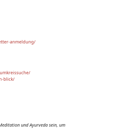
letter-anmeldung/
-umkreissuche/
-blick/
Meditation und Ayurveda sein, um