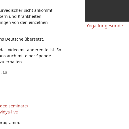
n:
urvedischer Sicht ankommt.
sern und Krankheiten
bungen von den einzelnen
Yoga für gesunde Knie - Einfache wirkungsvolle Gelenkübungen
ins Deutsche übersetzt.
as Video mit anderen teilst. So
t uns auch mit einer Spende
zu erhalten.
. 😉
ideo-seminare/
idya-live
sprogramm: