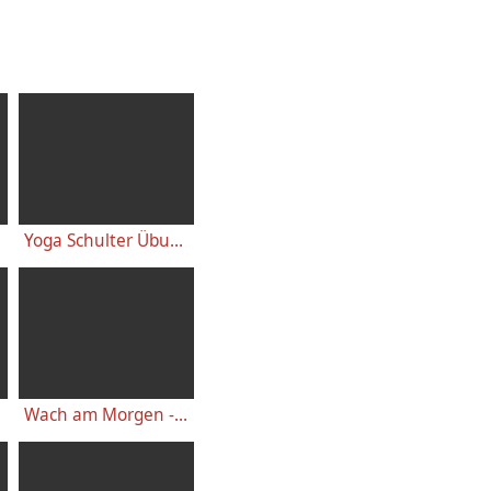
Yoga Schulter Übungen - für starke gesunde Schultern, gegen Schulterschmerzen
Wach am Morgen - 10 Minuten Yogastunde für Energie