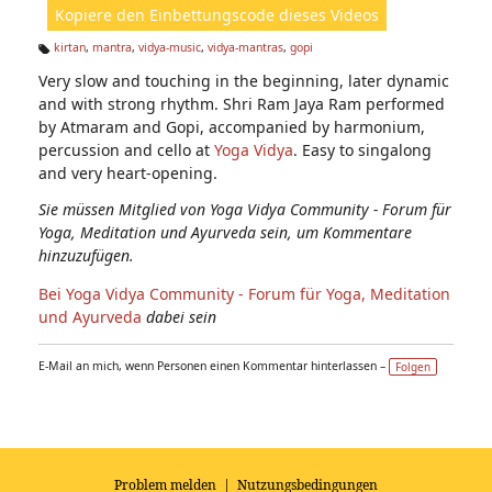
Kopiere den Einbettungscode dieses Videos
e
n:
kirtan
,
mantra
,
vidya-music
,
vidya-mantras
,
gopi
Ta
Very slow and touching in the beginning, later dynamic
g
s:
and with strong rhythm. Shri Ram Jaya Ram performed
by Atmaram and Gopi, accompanied by harmonium,
percussion and cello at
Yoga Vidya
. Easy to singalong
and very heart-opening.
Sie müssen Mitglied von Yoga Vidya Community - Forum für
Yoga, Meditation und Ayurveda sein, um Kommentare
hinzuzufügen.
Bei Yoga Vidya Community - Forum für Yoga, Meditation
und Ayurveda
dabei sein
E-Mail an mich, wenn Personen einen Kommentar hinterlassen –
Folgen
Problem melden
|
Nutzungsbedingungen