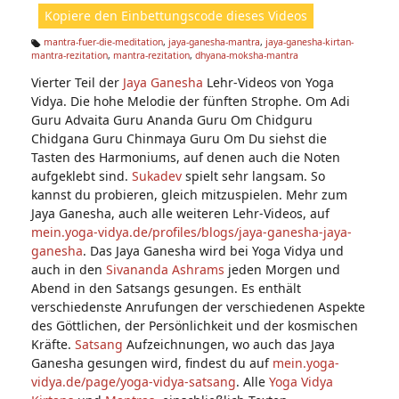
ht
Kopiere den Einbettungscode dieses Videos
e
n:
mantra-fuer-die-meditation
,
jaya-ganesha-mantra
,
jaya-ganesha-kirtan-
mantra-rezitation
,
mantra-rezitation
,
dhyana-moksha-mantra
Ta
g
Vierter Teil der
Jaya Ganesha
Lehr-Videos von Yoga
s:
Vidya. Die hohe Melodie der fünften Strophe. Om Adi
Guru Advaita Guru Ananda Guru Om Chidguru
Chidgana Guru Chinmaya Guru Om Du siehst die
Tasten des Harmoniums, auf denen auch die Noten
aufgeklebt sind.
Sukadev
spielt sehr langsam. So
kannst du probieren, gleich mitzuspielen. Mehr zum
Jaya Ganesha, auch alle weiteren Lehr-Videos, auf
mein.yoga-vidya.de/profiles/blogs/jaya-ganesha-jaya-
ganesha
. Das Jaya Ganesha wird bei Yoga Vidya und
auch in den
Sivananda
Ashrams
jeden Morgen und
Abend in den Satsangs gesungen. Es enthält
verschiedenste Anrufungen der verschiedenen Aspekte
des Göttlichen, der Persönlichkeit und der kosmischen
Kräfte.
Satsang
Aufzeichnungen, wo auch das Jaya
Ganesha gesungen wird, findest du auf
mein.yoga-
vidya.de/page/yoga-vidya-satsang
. Alle
Yoga Vidya