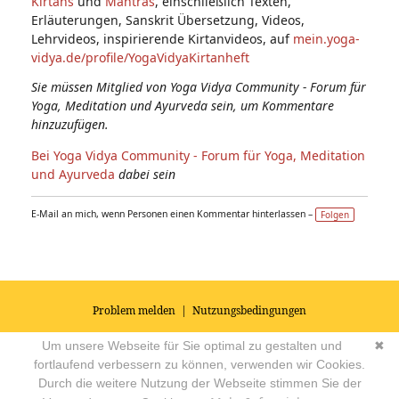
Kirtans
und
Mantras
, einschließlich Texten,
Erläuterungen, Sanskrit Übersetzung, Videos,
Lehrvideos, inspirierende Kirtanvideos, auf
mein.yoga-
vidya.de/profile/YogaVidyaKirtanheft
Sie müssen Mitglied von Yoga Vidya Community - Forum für
Yoga, Meditation und Ayurveda sein, um Kommentare
hinzuzufügen.
Bei Yoga Vidya Community - Forum für Yoga, Meditation
und Ayurveda
dabei sein
E-Mail an mich, wenn Personen einen Kommentar hinterlassen –
Folgen
Problem melden
|
Nutzungsbedingungen
© 2026
Impressum
|
Datenschutz
|
AGB's
| Yoga Vidya Community -
Um unsere Webseite für Sie optimal zu gestalten und
✖
Forum für Yoga, Meditation und Ayurveda
Powered by
fortlaufend verbessern zu können, verwenden wir Cookies.
Durch die weitere Nutzung der Webseite stimmen Sie der