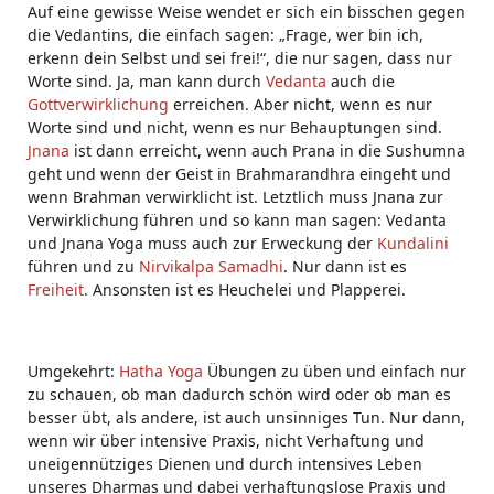
Auf eine gewisse Weise wendet er sich ein bisschen gegen
die Vedantins, die einfach sagen: „Frage, wer bin ich,
erkenn dein Selbst und sei frei!“, die nur sagen, dass nur
Worte sind. Ja, man kann durch
Vedanta
auch die
Gottverwirklichung
erreichen. Aber nicht, wenn es nur
Worte sind und nicht, wenn es nur Behauptungen sind.
Jnana
ist dann erreicht, wenn auch Prana in die Sushumna
geht und wenn der Geist in Brahmarandhra eingeht und
wenn Brahman verwirklicht ist. Letztlich muss Jnana zur
Verwirklichung führen und so kann man sagen: Vedanta
und Jnana Yoga muss auch zur Erweckung der
Kundalini
führen und zu
Nirvikalpa Samadhi
. Nur dann ist es
Freiheit
. Ansonsten ist es Heuchelei und Plapperei.
Umgekehrt:
Hatha Yoga
Übungen zu üben und einfach nur
zu schauen, ob man dadurch schön wird oder ob man es
besser übt, als andere, ist auch unsinniges Tun. Nur dann,
wenn wir über intensive Praxis, nicht Verhaftung und
uneigennütziges Dienen und durch intensives Leben
unseres Dharmas und dabei verhaftungslose Praxis und