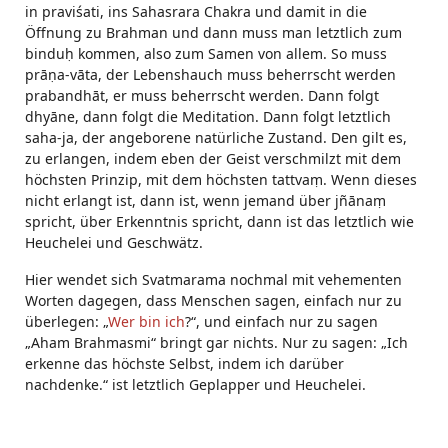
in praviśati, ins Sahasrara Chakra und damit in die
Öffnung zu Brahman und dann muss man letztlich zum
binduḥ kommen, also zum Samen von allem. So muss
prāṇa-vāta, der Lebenshauch muss beherrscht werden
prabandhāt, er muss beherrscht werden. Dann folgt
dhyāne, dann folgt die Meditation. Dann folgt letztlich
saha-ja, der angeborene natürliche Zustand. Den gilt es,
zu erlangen, indem eben der Geist verschmilzt mit dem
höchsten Prinzip, mit dem höchsten tattvaṃ. Wenn dieses
nicht erlangt ist, dann ist, wenn jemand über jñānaṃ
spricht, über Erkenntnis spricht, dann ist das letztlich wie
Heuchelei und Geschwätz.
Hier wendet sich Svatmarama nochmal mit vehementen
Worten dagegen, dass Menschen sagen, einfach nur zu
überlegen: „
Wer bin ich
?“, und einfach nur zu sagen
„Aham Brahmasmi“ bringt gar nichts. Nur zu sagen: „Ich
erkenne das höchste Selbst, indem ich darüber
nachdenke.“ ist letztlich Geplapper und Heuchelei.