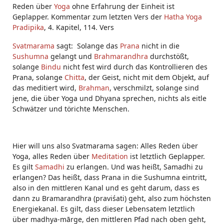
Reden über
Yoga
ohne Erfahrung der Einheit ist
Geplapper. Kommentar zum letzten Vers der
Hatha Yoga
Pradipika
, 4. Kapitel, 114. Vers
Svatmarama
sagt: Solange das
Prana
nicht in die
Sushumna
gelangt und
Brahmarandhra
durchstößt,
solange
Bindu
nicht fest wird durch das Kontrollieren des
Prana, solange
Chitta
, der Geist, nicht mit dem Objekt, auf
das meditiert wird,
Brahman
, verschmilzt, solange sind
jene, die über Yoga und Dhyana sprechen, nichts als eitle
Schwätzer und törichte Menschen.
Hier will uns also Svatmarama sagen: Alles Reden über
Yoga, alles Reden über
Meditation
ist letztlich Geplapper.
Es gilt
Samadhi
zu erlangen. Und was heißt, Samadhi zu
erlangen? Das heißt, dass Prana in die Sushumna eintritt,
also in den mittleren Kanal und es geht darum, dass es
dann zu Bramarandhra (praviśati) geht, also zum höchsten
Energiekanal. Es gilt, dass dieser Lebensatem letztlich
über madhya-mārge, den mittleren Pfad nach oben geht,