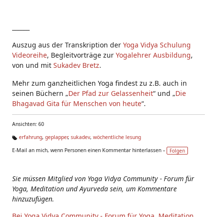
______
Auszug aus der Transkription der
Yoga Vidya Schulung
Videoreihe
, Begleitvorträge zur
Yogalehrer Ausbildung
,
von und mit
Sukadev Bretz
.
Mehr zum ganzheitlichen Yoga findest zu z.B. auch in
seinen Büchern „
Der Pfad zur Gelassenheit
“ und „
Die
Bhagavad Gita für Menschen von heute
“.
Ansichten: 60
erfahrung
,
geplapper
,
sukadev
,
wöchentliche lesung
Ta
E-Mail an mich, wenn Personen einen Kommentar hinterlassen –
Folgen
g
s:
Sie müssen Mitglied von Yoga Vidya Community - Forum für
Yoga, Meditation und Ayurveda sein, um Kommentare
hinzuzufügen.
Bei Yoga Vidya Community - Forum für Yoga, Meditation