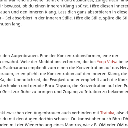
r bewusst, ob du einen inneren Klang spürst. Höre diesen innere
rauen und den inneren Klang. Lass dich ganz absorbieren in dies
– Sei absorbiert in der inneren Stille. Höre die Stille, spüre die Stil
inuten lang.
en den Augenbrauen. Eine der Konzentrationsformen, eine der
 erwähnt. Viele der Meditationstechniken, die bei
Yoga Vidya
belie
a. Svatmarama empfiehlt zum einen die Konzentration auf das Herz
rauen, er empfiehlt die Konzentration auf den inneren Klang, die
Ka, die Unendlichkeit, die Ewigkeit und er empfiehlt auch die Konz
onstechniken und gerade Bhru Dhyana, die Konzentration auf den P
n Geist zur Ruhe zu bringen und Zugang zu Intuition zu bekomme
Punkt zwischen den Augenbrauen auch verbinden mit
Trataka
, also 
 du mit den Augen dorthin schaust. Du kannst aber auch Bhru D
nden mit der Wiederholung eines Mantras, wie z.B. OM oder OM 