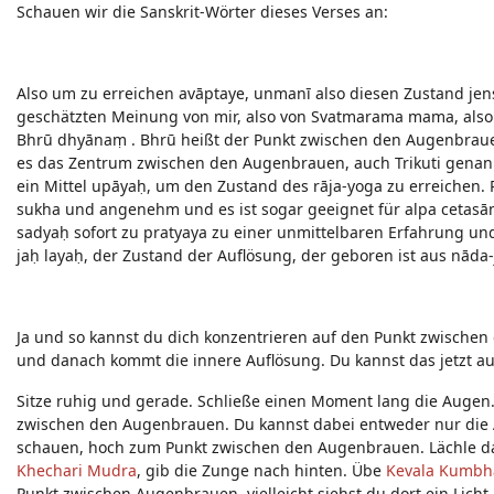
Schauen wir die Sanskrit-Wörter dieses Verses an:
Also um zu erreichen avāptaye, unmanī also diesen Zustand jens
geschätzten Meinung von mir, also von Svatmarama mama, also
Bhrū dhyānaṃ . Bhrū heißt der Punkt zwischen den Augenbrauen
es das Zentrum zwischen den Augenbrauen, auch Trikuti genannt 
ein Mittel upāyaḥ, um den Zustand des rāja-yoga zu erreichen. R
sukha und angenehm und es ist sogar geeignet für alpa cetasām,
sadyaḥ sofort zu pratyaya zu einer unmittelbaren Erfahrung un
jaḥ layaḥ, der Zustand der Auflösung, der geboren ist aus nāda-
Ja und so kannst du dich konzentrieren auf den Punkt zwische
und danach kommt die innere Auflösung. Du kannst das jetzt a
Sitze ruhig und gerade. Schließe einen Moment lang die Augen. 
zwischen den Augenbrauen. Du kannst dabei entweder nur die
schauen, hoch zum Punkt zwischen den Augenbrauen. Lächle da
Khechari Mudra
, gib die Zunge nach hinten. Übe
Kevala Kumbh
Punkt zwischen Augenbrauen, vielleicht siehst du dort ein Lich