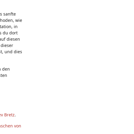
s sanfte
thoden, wie
ation, in
s du dort
auf diesen
 dieser
t, und dies
n den
sten
v Bretz
.
nschen von