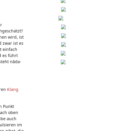
er
hgeschätzt?
en wird, ist
 zwar ist es
t einfach
 es führt
steht nāda-
eren
Klang
n Punkt
nach oben
übe auch
Pulsieren im
n gibst, die