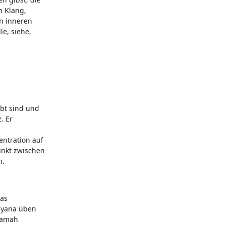
n Klang,
en inneren
le, siehe,
bt sind und
. Er
entration auf
unkt zwischen
n.
das
hyana üben
namah