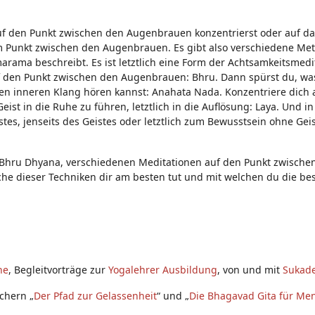
auf den Punkt zwischen den Augenbrauen konzentrierst oder auf da
im Punkt zwischen den Augenbrauen. Es gibt also verschiedene Me
arama beschreibt. Es ist letztlich eine Form der Achtsamkeitsmedit
f den Punkt zwischen den Augenbrauen: Bhru. Dann spürst du, wa
nen inneren Klang hören kannst: Anahata Nada. Konzentriere dich 
st in die Ruhe zu führen, letztlich in die Auflösung: Laya. Und in
s, jenseits des Geistes oder letztlich zum Bewusstsein ohne Geis
 Bhru Dhyana, verschiedenen Meditationen auf den Punkt zwische
he dieser Techniken dir am besten tut und mit welchen du die be
he
, Begleitvorträge zur
Yogalehrer Ausbildung
, von und mit
Sukade
chern „
Der Pfad zur Gelassenheit
“ und „
Die Bhagavad Gita für Me