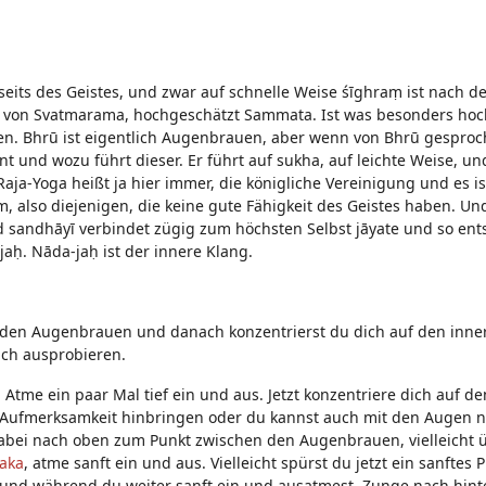
eits des Geistes, und zwar auf schnelle Weise śīghraṃ ist nach d
 von Svatmarama, hochgeschätzt Sammata. Ist was besonders hoc
. Bhrū ist eigentlich Augenbrauen, aber wenn von Bhrū gesproch
und wozu führt dieser. Er führt auf sukha, auf leichte Weise, und
aja-Yoga heißt ja hier immer, die königliche Vereinigung und es is
 also diejenigen, die keine gute Fähigkeit des Geistes haben. Und
d sandhāyī verbindet zügig zum höchsten Selbst jāyate und so ent
jaḥ. Nāda-jaḥ ist der innere Klang.
n den Augenbrauen und danach konzentrierst du dich auf den inn
uch ausprobieren.
Atme ein paar Mal tief ein und aus. Jetzt konzentriere dich auf de
 Aufmerksamkeit hinbringen oder du kannst auch mit den Augen 
bei nach oben zum Punkt zwischen den Augenbrauen, vielleicht 
aka
, atme sanft ein und aus. Vielleicht spürst du jetzt ein sanftes 
t und während du weiter sanft ein und ausatmest, Zunge nach hinte