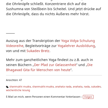
die Ohrknöpfe schließt. Konzentriere dich auf die
Sushumna von Steißbein bis Scheitel. Und jetzt drücke auf
die Ohrknöpfe, dass du nichts Äußeres mehr hörst.
______
Auszug aus der Transkription der
Yoga Vidya Schulung
Videoreihe
, Begleitvorträge zur
Yogalehrer Ausbildung
,
von und mit
Sukadev Bretz
.
Mehr zum ganzheitlichen Yoga findest zu z.B. auch in
seinen Büchern „
Der Pfad zur Gelassenheit
“ und „
Die
Bhagavad Gita für Menschen von heute
“.
Ansichten: 47
shanmukhi mudra
,
shanmukhi-mudra
,
anahata nada
,
anahata
,
nada
,
sukadev
,
wöchentliche lesung
Ta
g
E-Mail an mich, wenn Personen einen Kommentar hinterlassen –
Folgen
s: