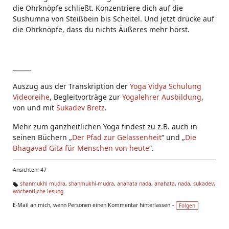
die Ohrknöpfe schließt. Konzentriere dich auf die
Sushumna von Steißbein bis Scheitel. Und jetzt drücke auf
die Ohrknöpfe, dass du nichts Äußeres mehr hörst.
______
Auszug aus der Transkription der
Yoga Vidya Schulung
Videoreihe
, Begleitvorträge zur
Yogalehrer Ausbildung
,
von und mit
Sukadev Bretz
.
Mehr zum ganzheitlichen Yoga findest zu z.B. auch in
seinen Büchern „
Der Pfad zur Gelassenheit
“ und „
Die
Bhagavad Gita für Menschen von heute
“.
Ansichten: 47
shanmukhi mudra
,
shanmukhi-mudra
,
anahata nada
,
anahata
,
nada
,
sukadev
,
wöchentliche lesung
Ta
g
E-Mail an mich, wenn Personen einen Kommentar hinterlassen –
Folgen
s: