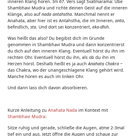
inneren Klang hören. Im 67. Vers sagt Svatmarama: Übe
Shambhavi Mudra und richte deinen Geist auf die inneren
Klänge, also auf
nada antahstha
. Manchmal nennt er
Anahata, aber hier ist es Antahstha, die im Inneren,
anta
,
befindlich,
sta
. Und dort sei konzentriert,
eka-dhih
.
Was heißt das also? Du begibst dich im Grunde
genommen in Shambhavi Mudra und dann konzentrierst
du dich auf den inneren Klang. Eventuell hörst du ihn im
rechten Ohr. Eventuell hörst du ihn, als ob du ihn im
Herzen hörst. Deshalb heißt es ja auch
Anahata Chakra
‒
das Chakra, wo der unangeschlagene Klang gehört wird.
Manche hören es auch im linken Ohr.
Und dann lass dich davon absorbieren.
Kurze Anleitung zu
Anahata Nada
im Kontext mit
Shambhavi Mudra
:
Sitze ruhig und gerade, schließe die Augen, atme 2-3mal
tief ein und aus. Jetzt öffne die Augen und schaue zur