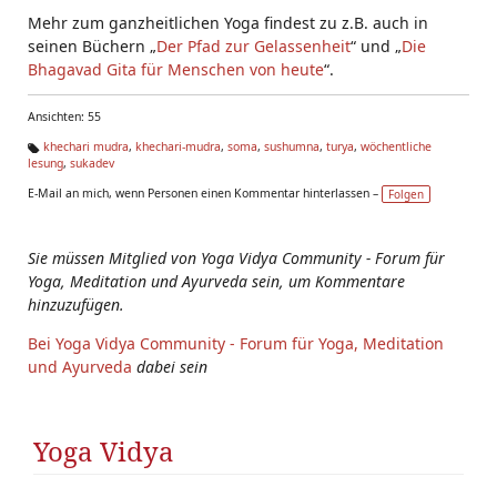
Mehr zum ganzheitlichen Yoga findest zu z.B. auch in
seinen Büchern „
Der Pfad zur Gelassenheit
“ und „
Die
Bhagavad Gita für Menschen von heute
“.
Ansichten: 55
khechari mudra
,
khechari-mudra
,
soma
,
sushumna
,
turya
,
wöchentliche
lesung
,
sukadev
Ta
g
E-Mail an mich, wenn Personen einen Kommentar hinterlassen –
Folgen
s:
Sie müssen Mitglied von Yoga Vidya Community - Forum für
Yoga, Meditation und Ayurveda sein, um Kommentare
hinzuzufügen.
Bei Yoga Vidya Community - Forum für Yoga, Meditation
und Ayurveda
dabei sein
Yoga Vidya