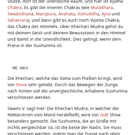
Stütze, dort ist der unendliche Raum, und hier ist Vijoma
Chakra
. Es gibt die inneren Chakras (wie
Muladhara
,
Swadisthana
,
Manipura
,
Anahata
,
Vishuddha
,
Ajna
und
Sahasrara
), und dann gibt es auch noch Vijoma Chakra,
das Chakra des Himmels. Über Khechari Mudra gehst du
mit deinem Geist und deinem Bewusstsein in den Himmel
und damit in die Unendlichkeit. Dies gelingt, wenn dein
Prana in der Sushumna ist.
Vers
Die Khechari, welche das Soma zum Fließen bringt, wird
von
Shiva
sehr geliebt. Durch das Bewegen der Zunge
nach hinten soll die unvergleichliche, erhabene Sushumna
verschlossen werden.
Swami V. sagt hier: Die Khechari Mudra, in welcher der
Nektarstrom vom Mond herabfließt, wird von
Gott
Shiva
besonders gemocht. Die Sushumna, die an Größe mit
nichts vergleichbar ist, ist die beste der Nadis. Sie muss
verschlossen werden, indem man die Zunge nach oben