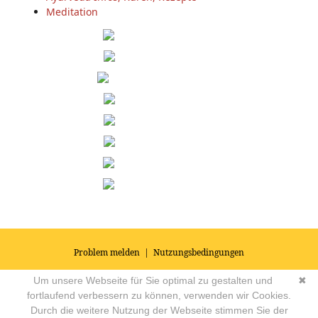
Meditation
Problem melden
|
Nutzungsbedingungen
© 2026
Impressum
|
Datenschutz
|
AGB's
| Yoga Vidya Community -
Um unsere Webseite für Sie optimal zu gestalten und
✖
Forum für Yoga, Meditation und Ayurveda
Powered by
fortlaufend verbessern zu können, verwenden wir Cookies.
Durch die weitere Nutzung der Webseite stimmen Sie der