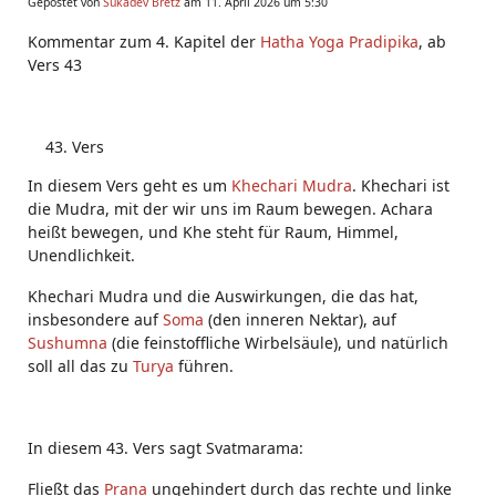
Gepostet von
Sukadev Bretz
am 11. April 2026 um 5:30
Kommentar zum 4. Kapitel der
Hatha Yoga Pradipika
, ab
Vers 43
Vers
In diesem Vers geht es um
Khechari Mudra
. Khechari ist
die Mudra, mit der wir uns im Raum bewegen. Achara
heißt bewegen, und Khe steht für Raum, Himmel,
Unendlichkeit.
Khechari Mudra und die Auswirkungen, die das hat,
insbesondere auf
Soma
(den inneren Nektar), auf
Sushumna
(die feinstoffliche Wirbelsäule), und natürlich
soll all das zu
Turya
führen.
In diesem 43. Vers sagt Svatmarama:
Fließt das
Prana
ungehindert durch das rechte und linke