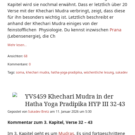
Kapitel wird sie nochmal erwähnt. Dass er letztlich über 20
Verse mit der Khechari Mudra verbringt, zeigt, dass diese
für ihn besonders wichtig ist. Letztlich beschreibt er
anhand der Khechari Mudra einiges von der
feinstofflichen Physiologie. Du kennst inzwischen
Prana
(Lebensenergie), die Ch
Mehr lesen...
Ansichten:
68
Kommentare:
0
Tags:
soma
,
khechari mudra
,
hatha-yoga-pradipika
,
wöchentliche lesung
,
sukadev
YVS459 Khechari Mudra in der
Hatha Yoga Pradipika HYP III 32-43
Gepostet von
Sukadev Bretz
am 11. Januar 2026 um 5:30
Kommentar zum 3. Kapitel, Verse 32 – 43
Im 3. Kapitel geht es um
Mudras
. Es sind fortgeschrittene