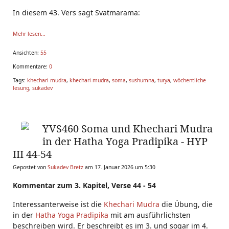
In diesem 43. Vers sagt Svatmarama:
Fließt das
Prana
ungehindert durch das
Mehr lesen...
Ansichten:
55
Kommentare:
0
Tags:
khechari mudra
,
khechari-mudra
,
soma
,
sushumna
,
turya
,
wöchentliche
lesung
,
sukadev
YVS460 Soma und Khechari Mudra
in der Hatha Yoga Pradipika - HYP
III 44-54
Gepostet von
Sukadev Bretz
am 17. Januar 2026 um 5:30
Kommentar zum 3. Kapitel, Verse 44 - 54
Interessanterweise ist die
Khechari Mudra
die Übung, die
in der
Hatha Yoga Pradipika
mit am ausführlichsten
beschreiben wird. Er beschreibt es im 3. und sogar im 4.