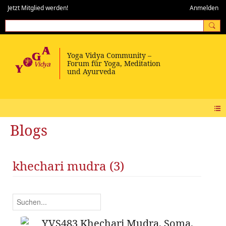
Jetzt Mitglied werden!
Anmelden
Blogs
khechari mudra (3)
YVS483 Khechari Mudra, Soma,