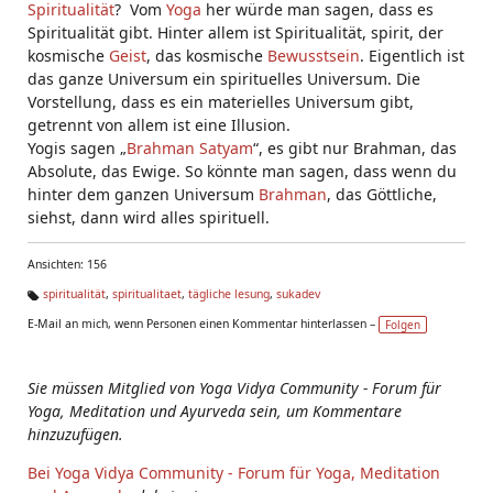
Spiritualität
? Vom
Yoga
her würde man sagen, dass es
Spiritualität gibt. Hinter allem ist Spiritualität, spirit, der
kosmische
Geist
, das kosmische
Bewusstsein
. Eigentlich ist
das ganze Universum ein spirituelles Universum. Die
Vorstellung, dass es ein materielles Universum gibt,
getrennt von allem ist eine Illusion.
Yogis sagen „
Brahman Satyam
“, es gibt nur Brahman, das
Absolute, das Ewige. So könnte man sagen, dass wenn du
hinter dem ganzen Universum
Brahman
, das Göttliche,
siehst, dann wird alles spirituell.
Ansichten: 156
spiritualität
,
spiritualitaet
,
tägliche lesung
,
sukadev
Ta
E-Mail an mich, wenn Personen einen Kommentar hinterlassen –
Folgen
g
s:
Sie müssen Mitglied von Yoga Vidya Community - Forum für
Yoga, Meditation und Ayurveda sein, um Kommentare
hinzuzufügen.
Bei Yoga Vidya Community - Forum für Yoga, Meditation