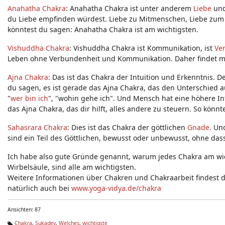
Anahatha Chakra
: Anahatha Chakra ist unter anderem
Liebe
un
du Liebe empfinden würdest. Liebe zu Mitmenschen, Liebe zum G
könntest du sagen: Anahatha Chakra ist am wichtigsten.
Vishuddha Chakra
: Vishuddha Chakra ist Kommunikation, ist
Ve
Leben ohne Verbundenheit und Kommunikation. Daher findet ma
Ajna Chakra
: Das ist das Chakra der Intuition und Erkenntnis. 
du sagen, es ist gerade das Ajna Chakra, das den Unterschied
"
wer bin ich
", "wohin gehe ich". Und Mensch hat eine höhere Intu
das Ajna Chakra, das dir hilft, alles andere zu steuern. So könn
Sahasrara Chakra
: Dies ist das Chakra der göttlichen
Gnade
. Un
sind ein Teil des Göttlichen, bewusst oder unbewusst, ohne das
Ich habe also gute Gründe genannt, warum jedes Chakra am wic
Wirbelsäule, sind alle am wichtigsten.
Weitere Informationen über Chakren und Chakraarbeit findest 
natürlich auch bei
www.yoga-vidya.de/chakra
Ansichten: 87
Chakra
,
Sukadev
,
Welches
,
wichtigste