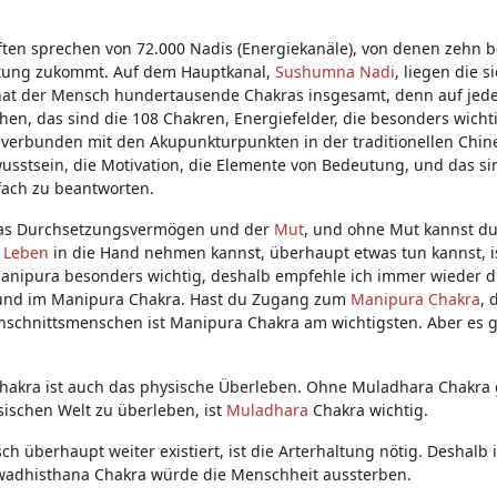
iften sprechen von 72.000 Nadis (Energiekanäle), von denen zehn 
utung zukommt. Auf dem Hauptkanal,
Sushumna
Nadi
, liegen die s
 hat der Mensch hundertausende Chakras insgesamt, denn auf jed
en, das sind die 108 Chakren, Energiefelder, die besonders wichti
verbunden mit den Akupunkturpunkten in der traditionellen Chin
sstsein, die Motivation, die Elemente von Bedeutung, und das si
nfach zu beantworten.
t das Durchsetzungsvermögen und der
Mut
, und ohne Mut kannst d
n
Leben
in die Hand nehmen kannst, überhaupt etwas tun kannst, 
Manipura besonders wichtig, deshalb empfehle ich immer wieder di
 und im Manipura Chakra. Hast du Zugang zum
Manipura Chakra
, 
rchschnittsmenschen ist Manipura Chakra am wichtigsten. Aber es 
Chakra ist auch das physische Überleben. Ohne Muladhara Chakra 
sischen Welt zu überleben, ist
Muladhara
Chakra wichtig.
überhaupt weiter existiert, ist die Arterhaltung nötig. Deshalb i
Swadhisthana Chakra würde die Menschheit aussterben.