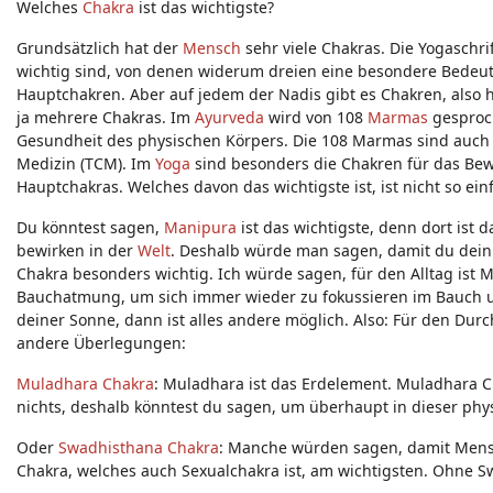
Welches
Chakra
ist das wichtigste?
Grundsätzlich hat der
Mensch
sehr viele Chakras. Die Yogaschr
wichtig sind, von denen widerum dreien eine besondere Bede
Hauptchakren. Aber auf jedem der Nadis gibt es Chakren, also
ja mehrere Chakras. Im
Ayurveda
wird von 108
Marmas
gesproch
Gesundheit des physischen Körpers. Die 108 Marmas sind auch 
Medizin (TCM). Im
Yoga
sind besonders die Chakren für das Bewu
Hauptchakras. Welches davon das wichtigste ist, ist nicht so ei
Du könntest sagen,
Manipura
ist das wichtigste, denn dort is
bewirken in der
Welt
. Deshalb würde man sagen, damit du dei
Chakra besonders wichtig. Ich würde sagen, für den Alltag ist 
Bauchatmung, um sich immer wieder zu fokussieren im Bauch
deiner Sonne, dann ist alles andere möglich. Also: Für den Du
andere Überlegungen:
Muladhara Chakra
: Muladhara ist das Erdelement. Muladhara 
nichts, deshalb könntest du sagen, um überhaupt in dieser phy
Oder
Swadhisthana Chakra
: Manche würden sagen, damit Mensch 
Chakra, welches auch Sexualchakra ist, am wichtigsten. Ohne 