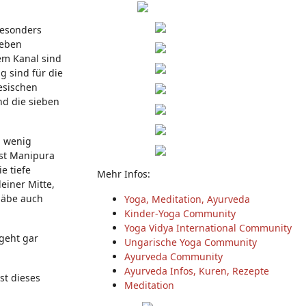
besonders
ieben
em Kanal sind
g sind für die
esischen
nd die sieben
u wenig
ist Manipura
e tiefe
Mehr Infos:
deiner Mitte,
gäbe auch
Yoga, Meditation, Ayurveda
Kinder-Yoga Community
Yoga Vidya International Community
geht gar
Ungarische Yoga Community
Ayurveda Community
Ayurveda Infos, Kuren, Rezepte
st dieses
Meditation