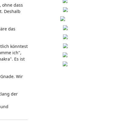
, ohne dass
t. Deshalb
wäre das
tlich könntest
omme ich",
akra". Es ist
e Gnade. Wir
tlang der
 und