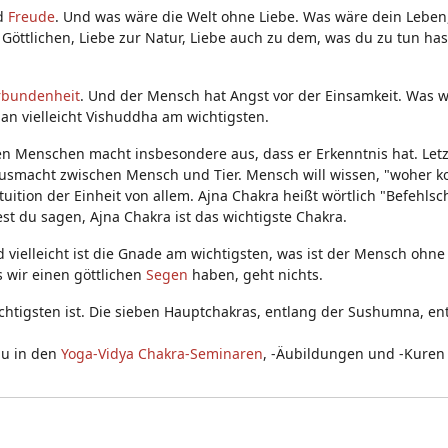
d
Freude
. Und was wäre die Welt ohne Liebe. Was wäre dein Leben
öttlichen, Liebe zur Natur, Liebe auch zu dem, was du zu tun has
rbundenheit
. Und der Mensch hat Angst vor der Einsamkeit. Was 
n vielleicht Vishuddha am wichtigsten.
Den Menschen macht insbesondere aus, dass er Erkenntnis hat. Letz
 ausmacht zwischen Mensch und Tier. Mensch will wissen, "woher k
ition der Einheit von allem. Ajna Chakra heißt wörtlich "Befehlsch
test du sagen, Ajna Chakra ist das wichtigste Chakra.
d vielleicht ist die Gnade am wichtigsten, was ist der Mensch ohn
s wir einen göttlichen
Segen
haben, geht nichts.
htigsten ist. Die sieben Hauptchakras, entlang der Sushumna, en
du in den
Yoga-Vidya Chakra-Seminaren
, -Äubildungen und -Kuren