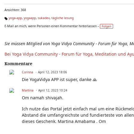
Ansichten: 368
yoga-app
,
yogaapp
,
sukadev
,
tägliche lesung
Ta
E-Mail an mich, wenn Personen einen Kommentar hinterlassen –
Folgen
g
s:
Sie müssen Mitglied von Yoga Vidya Community - Forum für Yoga, M
Bei Yoga Vidya Community - Forum für Yoga, Meditation und Ay
Kommentare
Corinna
April 12, 2023 18:06
Die YogaVidya APP ist super, danke 🙏
Martina
April 12, 2023 10:24
Om namah shivajah.
Ich nutze das Portal jetzt einfach mal um eine Rückmel
Abstand die umfangreichste und fundierteste von alle
dieses Geschenk. Martina Amabama . Om