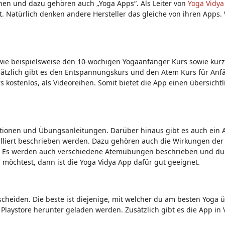
nen und dazu gehören auch „Yoga Apps“. Als Leiter von
Yoga Vidya
t. Natürlich denken andere Hersteller das gleiche von ihren Apps
, wie beispielsweise den 10-wöchigen Yogaanfänger Kurs sowie kur
sätzlich gibt es den Entspannungskurs und den Atem Kurs für Anf
kostenlos, als Videoreihen. Somit bietet die App einen übersichtl
ationen und Übungsanleitungen. Darüber hinaus gibt es auch ein 
illiert beschrieben werden. Dazu gehören auch die Wirkungen der
n. Es werden auch verschiedene Atemübungen beschrieben und du 
 möchtest, dann ist die Yoga Vidya App dafür gut geeignet.
tscheiden. Die beste ist diejenige, mit welcher du am besten Yoga 
aystore herunter geladen werden. Zusätzlich gibt es die App in V