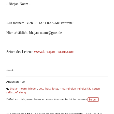
- Bhajan Noam -
Aus meinem Buch "SHASTRAS-Meistertexte"
Hier erhältlich: bhajan-noam@gmx.de
www.bhajan-noam.com
Seiten des Lebens:
****
Ansichten: 190
bhajan_noam
,
frieden
,
gott
,
herz
,
lotus
,
mut
,
religion
,
religiosität
,
segen
,
selbstbefreiung
Ta
g
E-Mail an mich, wenn Personen einen Kommentar hinterlassen –
Folgen
s: