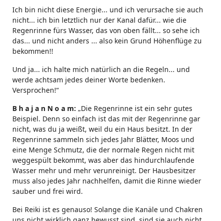
Ich bin nicht diese Energie... und ich verursache sie auch
nicht... ich bin letztlich nur der Kanal dafür... wie die
Regenrinne fürs Wasser, das von oben fällt... so sehe ich
das... und nicht anders ... also kein Grund Höhenflüge zu
bekommen!!
Und ja... ich halte mich natürlich an die Regeln... und
werde achtsam jedes deiner Worte bedenken.
Versprochen!“
B h a j a n N o a m:
„Die Regenrinne ist ein sehr gutes
Beispiel. Denn so einfach ist das mit der Regenrinne gar
nicht, was du ja weißt, weil du ein Haus besitzt. In der
Regenrinne sammeln sich jedes Jahr Blätter, Moos und
eine Menge Schmutz, die der normale Regen nicht mit
weggespült bekommt, was aber das hindurchlaufende
Wasser mehr und mehr verunreinigt. Der Hausbesitzer
muss also jedes Jahr nachhelfen, damit die Rinne wieder
sauber und frei wird.
Bei Reiki ist es genauso! Solange die Kanäle und Chakren
uns nicht wirklich ganz bewusst sind, sind sie auch nicht