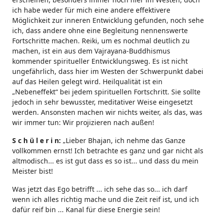
ich habe weder für mich eine andere effektivere
Möglichkeit zur inneren Entwicklung gefunden, noch sehe
ich, dass andere ohne eine Begleitung nennenswerte
Fortschritte machen. Reiki, um es nochmal deutlich zu
machen, ist ein aus dem Vajrayana-Buddhismus
kommender spiritueller Entwicklungsweg. Es ist nicht
ungefährlich, dass hier im Westen der Schwerpunkt dabei
auf das Heilen gelegt wird. Heilqualität ist ein
„Nebeneffekt“ bei jedem spirituellen Fortschritt. Sie sollte
jedoch in sehr bewusster, meditativer Weise eingesetzt
werden. Ansonsten machen wir nichts weiter, als das, was
wir immer tun: Wir projizieren nach außen!
S c h ü l e r i n:
„Lieber Bhajan, ich nehme das Ganze
vollkommen ernst! Ich betrachte es ganz und gar nicht als
altmodisch... es ist gut dass es so ist... und dass du mein
Meister bist!
Was jetzt das Ego betrifft ... ich sehe das so... ich darf
wenn ich alles richtig mache und die Zeit reif ist, und ich
dafür reif bin ... Kanal für diese Energie sein!