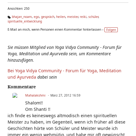
Ansichten: 250
bhajan_noam
,
ego
,
gespräch
,
heilen
,
meister
,
reiki
,
schüler
,
spirituelle_entwicklung
Ta
g
E-Mail an mich, wenn Personen einen Kommentar hinterlassen –
Folgen
s:
Sie müssen Mitglied von Yoga Vidya Community - Forum für
Yoga, Meditation und Ayurveda sein, um Kommentare
hinzuzufügen.
Bei Yoga Vidya Community - Forum für Yoga, Meditation
und Ayurveda
dabei sein
Kommentare
Mahalakshmi
März 27, 2012 16:59
Shalom!!
Om Shanti !!
ich finde es keineswegs altmodisch einen spirituellen
Meister zu haben, im Gegenteil, wenn ich früher all diese
Geschichten hörte von Schüler und Meister wurde ich
immer ein wenig wehmütig, und habe mir oft gewünscht