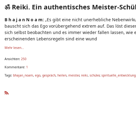
ॐ Reiki. Ein authentisches Meister-Sch
B h a j a n N o a m:
„Es gibt eine nicht unerhebliche Nebenwirkun
bauscht sich das Ego vorübergehend extrem auf. Das löst diese
sich selbst beobachten und es immer wieder fallen lassen, wie 
erscheinenden Lebensregeln sind eine wund
Mehr lesen...
Ansichten:
250
Kommentare:
1
Tags:
bhajan_noam
,
ego
,
gespräch
,
heilen
,
meister
,
reiki
,
schüler
,
spirituelle_entwicklung
R
SS