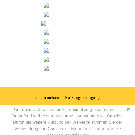
Problem melden
|
Nutzungsbedingungen
© 2026
Impressum
|
Datenschutz
|
AGB's
| Yoga Vidya Community -
Um unsere Webseite für Sie optimal zu gestalten und
✖
Forum für Yoga, Meditation und Ayurveda
Powered by
fortlaufend verbessern zu können, verwenden wir Cookies.
Durch die weitere Nutzung der Webseite stimmen Sie der
Mehr Infos siehe unsere
Verwendung von Cookies zu.