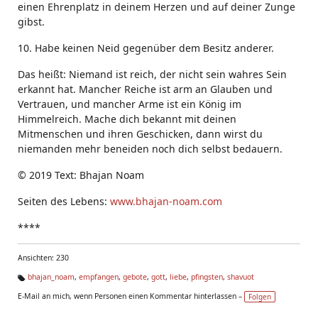
einen Ehrenplatz in deinem Herzen und auf deiner Zunge
gibst.
10. Habe keinen Neid gegenüber dem Besitz anderer.
Das heißt: Niemand ist reich, der nicht sein wahres Sein
erkannt hat. Mancher Reiche ist arm an Glauben und
Vertrauen, und mancher Arme ist ein König im
Himmelreich. Mache dich bekannt mit deinen
Mitmenschen und ihren Geschicken, dann wirst du
niemanden mehr beneiden noch dich selbst bedauern.
© 2019 Text: Bhajan Noam
Seiten des Lebens:
www.bhajan-noam.com
****
Ansichten: 230
bhajan_noam
,
empfangen
,
gebote
,
gott
,
liebe
,
pfingsten
,
shavuot
Ta
E-Mail an mich, wenn Personen einen Kommentar hinterlassen –
Folgen
g
s: