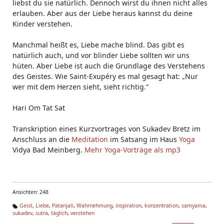
liebst du sie natürlich. Dennoch wirst du ihnen nicht alles
erlauben. Aber aus der Liebe heraus kannst du deine
Kinder verstehen.
Manchmal heißt es, Liebe mache blind. Das gibt es
natürlich auch, und vor blinder Liebe sollten wir uns
hüten. Aber Liebe ist auch die Grundlage des Verstehens
des Geistes. Wie Saint-Exupéry es mal gesagt hat: „Nur
wer mit dem Herzen sieht, sieht richtig.“
Hari Om Tat Sat
Transkription eines Kurzvortrages von Sukadev Bretz im
Anschluss an die
Meditation
im Satsang im Haus
Yoga
Vidya Bad Meinberg.
Mehr Yoga-Vorträge als mp3
Ansichten: 248
Geist
,
Liebe
,
Patanjali
,
Wahrnehmung
,
inspiration
,
konzentration
,
samyama
,
sukadev
,
sutra
,
täglich
,
verstehen
Ta
g