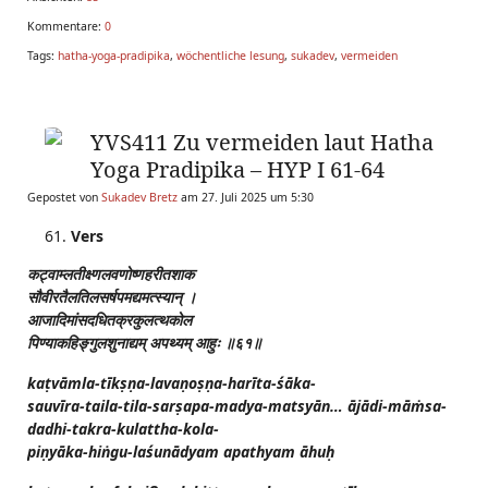
Kommentare:
0
Tags:
hatha-yoga-pradipika
,
wöchentliche lesung
,
sukadev
,
vermeiden
YVS411 Zu vermeiden laut Hatha
Yoga Pradipika – HYP I 61-64
Gepostet von
Sukadev Bretz
am 27. Juli 2025 um 5:30
Vers
कट्वाम्लतीक्ष्णलवणोष्णहरीतशाक
सौवीरतैलतिलसर्षपमद्यमत्स्यान्
।
आजादिमांसदधितक्रकुलत्थकोल
पिण्याकहिङ्गुलशुनाद्यम्
अपथ्यम्
आहुः
॥६१॥
kaṭvāmla-tīkṣṇa-lavaṇoṣṇa-harīta-śāka-
sauvīra-taila-tila-sarṣapa-madya-matsyān… ājādi-māṁsa-
dadhi-takra-kulattha-kola-
piṇyāka-hiṅgu-laśunādyam apathyam āhuḥ