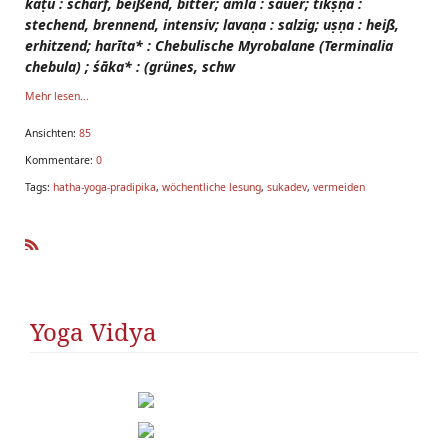
kaṭu : scharf, beißend, bitter; amla : sauer; tīkṣṇa :
stechend, brennend, intensiv; lavaṇa : salzig; uṣṇa : heiß,
erhitzend; harīta* : Chebulische Myrobalane (Terminalia
chebula) ; śāka* : (grünes, schw
Mehr lesen...
Ansichten:
85
Kommentare:
0
Tags:
hatha-yoga-pradipika
,
wöchentliche lesung
,
sukadev
,
vermeiden
R
SS
Yoga Vidya