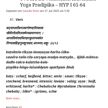
Yoga Pradipika – HYP I 61-64
Gepostet von
Sukadev Bretz
am 27. Juli 2025 um 5:30
Vers
कट्वाम्लतीक्ष्णलवणोष्णहरीतशाक
सौवीरतैलतिलसर्षपमद्यमत्स्यान्
।
आजादिमांसदधितक्रकुलत्थकोल
पिण्याकहिङ्गुलशुनाद्यम्
अपथ्यम्
आहुः
॥६१॥
kaṭvāmla-tīkṣṇa-lavaṇoṣṇa-harīta-śāka-
sauvīra-taila-tila-sarṣapa-madya-matsyān… ājādi-māṁsa-
dadhi-takra-kulattha-kola-
piṇyāka-hiṅgu-laśunādyam apathyam āhuḥ
kaṭu : scharf, beißend, bitter; amla : sauer; tīkṣṇa :
stechend, brennend, intensiv; lavaṇa : salzig; uṣṇa : heiß,
erhitzend; harīta* : Chebulische Myrobalane (Terminalia
chebula) ; śāka* : (grünes, schw
Mehr lesen...
Ansichten:
85