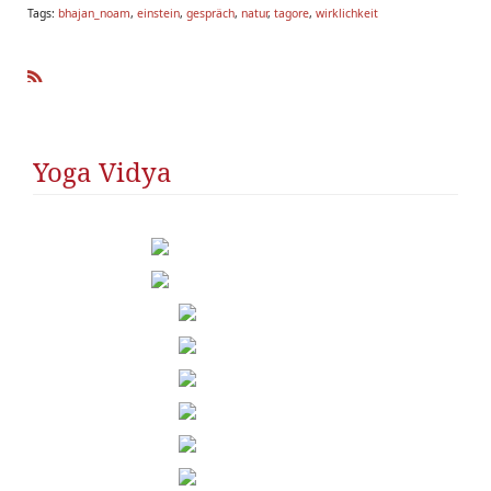
Tags:
bhajan_noam
,
einstein
,
gespräch
,
natur
,
tagore
,
wirklichkeit
R
SS
Yoga Vidya