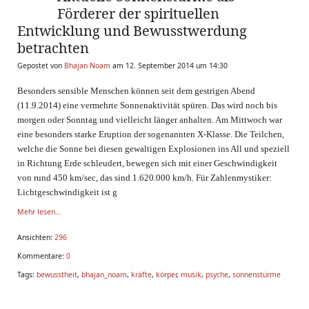
Förderer der spirituellen
Entwicklung und Bewusstwerdung
betrachten
Gepostet von
Bhajan Noam
am 12. September 2014 um 14:30
Besonders sensible Menschen können seit dem gestrigen Abend
(11.9.2014) eine vermehrte Sonnenaktivität spüren. Das wird noch bis
morgen oder Sonntag und vielleicht länger anhalten. Am Mittwoch war
eine besonders starke Eruption der sogenannten X-Klasse. Die Teilchen,
welche die Sonne bei diesen gewaltigen Explosionen ins All und speziell
in Richtung Erde schleudert, bewegen sich mit einer Geschwindigkeit
von rund 450 km/sec, das sind 1.620.000 km/h. Für Zahlenmystiker:
Lichtgeschwindigkeit ist g
Mehr lesen...
Ansichten:
296
Kommentare:
0
Tags:
bewusstheit
,
bhajan_noam
,
kräfte
,
körper
,
musik
,
psyche
,
sonnenstürme