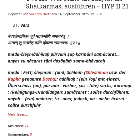
Shatkarmas, ausführen – HYP II 21
Gepostet von
Sukadev Bretz
am 14. September 2025 um 5:30
Vers
मेदश्लेष्माधिकः
पूर्वं
षट्कर्माणि
समाचरेत्
।
अन्यस्
तु
नाचरेत्
तानि
दोषाणां
समभावतः
॥२१॥
meda-śleṣmādhikaḥ pūrvaṁ ṣaṭ-karmāṇi samācaret…
anyas tu nācaret tāni doṣāṇāṁ sama-bhāvataḥ
meda : Fett; śleṣman : (und) Schleim (
Shleshman
bzw. der
Kapha
genannte
Dosha
); adhikaḥ : (ein Yogi mit einem)
Überschuss (an); pūrvaṁ : vorher; ṣaṣ : (die) sechs; karmāṇi
: (Reinigungs-)Handlungen; samācaret : sollte durchführen;
anyaḥ : (ein) anderer; tu : aber, jedoch; na : nicht; ācaret :
sollte durchführ
Mehr lesen...
Ansichten:
74
Kommentare:
0