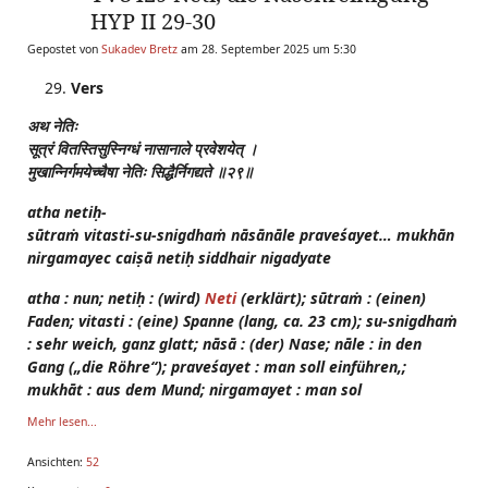
HYP II 29-30
Gepostet von
Sukadev Bretz
am 28. September 2025 um 5:30
Vers
अथ
नेतिः
सूत्रं
वितस्तिसुस्निग्धं
नासानाले
प्रवेशयेत्
।
मुखान्निर्गमयेच्चैषा
नेतिः
सिद्धैर्निगद्यते
॥२९॥
atha netiḥ-
sūtraṁ vitasti-su-snigdhaṁ nāsānāle praveśayet… mukhān
nirgamayec caiṣā netiḥ siddhair nigadyate
atha : nun; netiḥ : (wird)
Neti
(erklärt); sūtraṁ : (einen)
Faden; vitasti : (eine) Spanne (lang, ca. 23 cm); su-snigdhaṁ
: sehr weich, ganz glatt; nāsā : (der) Nase; nāle : in den
Gang („die Röhre“); praveśayet : man soll einführen,;
mukhāt : aus dem Mund; nirgamayet : man sol
Mehr lesen...
Ansichten:
52