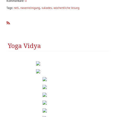
Kommentare:
0
Tags:
neti
,
nasenreinigung
,
sukadev
,
wöchentliche lesung
R
SS
Yoga Vidya