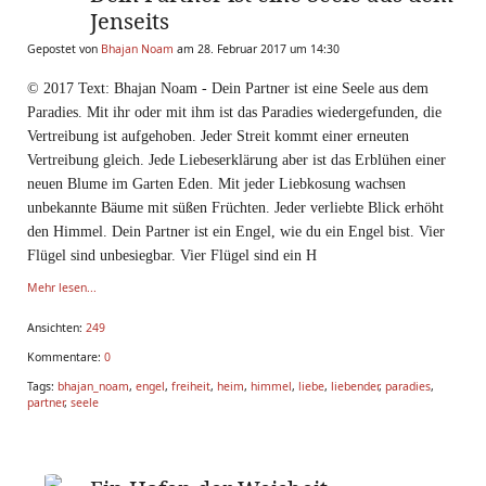
Jenseits
Gepostet von
Bhajan Noam
am 28. Februar 2017 um 14:30
© 2017 Text: Bhajan Noam - Dein Partner ist eine Seele aus dem
Paradies. Mit ihr oder mit ihm ist das Paradies wiedergefunden, die
Vertreibung ist aufgehoben. Jeder Streit kommt einer erneuten
Vertreibung gleich. Jede Liebeserklärung aber ist das Erblühen einer
neuen Blume im Garten Eden. Mit jeder Liebkosung wachsen
unbekannte Bäume mit süßen Früchten. Jeder verliebte Blick erhöht
den Himmel. Dein Partner ist ein Engel, w
ie du ein Engel bist. Vier
Flügel sind unbesiegbar. Vier Flügel sind ein H
Mehr lesen...
Ansichten:
249
Kommentare:
0
Tags:
bhajan_noam
,
engel
,
freiheit
,
heim
,
himmel
,
liebe
,
liebender
,
paradies
,
partner
,
seele