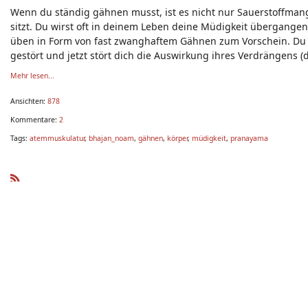
Wenn du ständig gähnen musst, ist es nicht nur Sauerstoffmange
sitzt. Du wirst oft in deinem Leben deine Müdigkeit übergang
üben in Form von fast zwanghaftem Gähnen zum Vorschein. Du so
gestört und jetzt stört dich die Auswirkung ihres Verdrängens (
Mehr lesen...
Ansichten:
878
Kommentare:
2
Tags:
atemmuskulatur
,
bhajan_noam
,
gähnen
,
körper
,
müdigkeit
,
pranayama
R
SS