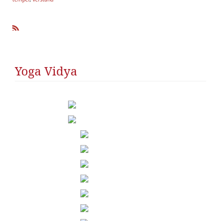
R
SS
Yoga Vidya