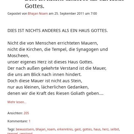
Gottes.
Gepostet von
Bhajan Noam
am 25. September 2011 um 7:00
DIES IST NICHTS ANDERES ALS EIN HAUS GOTTES.
Nicht die von Menschen errichteten Mauern,
nicht die Kirchen, die Tempel, die Synagogen und
Moscheen,
unser eigenes Herz ist dieses Haus Gottes.
Der nach außen gekehrte Verstand ist die Mauer,
die uns am Blick nach innen hindert.
Doch diese Mauer ist nicht aus Stein,
nur aus kleinen, lächerlichen Gedanken,
denen wir die Kraft des Riesen Goliath geben.
Die Schleuder, mit der David bewaffnet ist,
Mehr lesen...
ist unser waches Bewusstsein.
Der vernichtende Stein, d
Ansichten:
205
Kommentare:
1
Tags:
bewusstsein
,
bhajan_noam
,
erkenntnis
,
gast
,
gottes
,
haus
,
herz
,
selbst
,
tempel
,
verstand