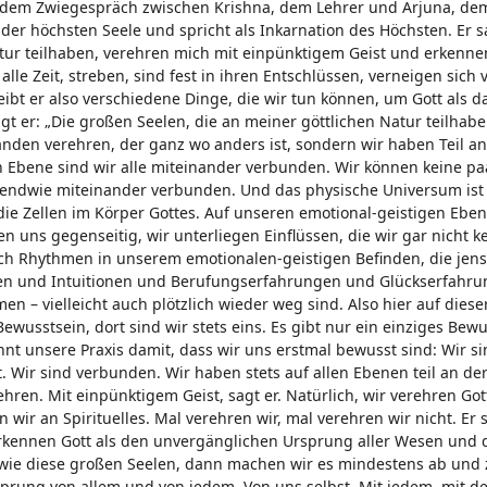
 dem Zwiegespräch zwischen Krishna, dem Lehrer und Arjuna, dem
t der höchsten Seele und spricht als Inkarnation des Höchsten. Er s
atur teilhaben, verehren mich mit einpünktigem Geist und erkenne
e Zeit, streben, sind fest in ihren Entschlüssen, verneigen sich 
ibt er also verschiedene Dinge, die wir tun können, um Gott als d
gt er: „Die großen Seelen, die an meiner göttlichen Natur teilhabe
emanden verehren, der ganz wo anders ist, sondern wir haben Teil an
n Ebene sind wir alle miteinander verbunden. Wir können keine p
irgendwie miteinander verbunden. Und das physische Universum ist
die Zellen im Körper Gottes. Auf unseren emotional-geistigen Eben
en uns gegenseitig, wir unterliegen Einflüssen, die wir gar nicht k
uch Rhythmen in unserem emotionalen-geistigen Befinden, die jen
gen und Intuitionen und Berufungserfahrungen und Glückserfahr
– vielleicht auch plötzlich wieder weg sind. Also hier auf diese
ewusstsein, dort sind wir stets eins. Es gibt nur ein einziges Bew
nt unsere Praxis damit, dass wir uns erstmal bewusst sind: Wir si
Wir sind verbunden. Wir haben stets auf allen Ebenen teil an der
ren. Mit einpünktigem Geist, sagt er. Natürlich, wir verehren Got
 wir an Spirituelles. Mal verehren wir, mal verehren wir nicht. Er s
erkennen Gott als den unvergänglichen Ursprung aller Wesen und 
 wie diese großen Seelen, dann machen wir es mindestens ab und 
sprung von allem und von jedem. Von uns selbst. Mit jedem, mit d