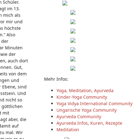
 Schüler.
agt im 13.
n mich als
vor mir und
as höchste
n.“ Also
 der
aar Minuten
 wie der
en, auch dort
ennen. Gut,
seits von dem
Mehr Infos:
ungen und
r Ebene, sind
Yoga, Meditation, Ayurveda
usstsein. Und
Kinder-Yoga Community
nd nicht so
Yoga Vidya International Community
 göttlichen
Ungarische Yoga Community
t mit
Ayurveda Community
agt aber, die
Ayurveda Infos, Kuren, Rezepte
damit auf
Meditation
zu mal. Wir
em wir es zu