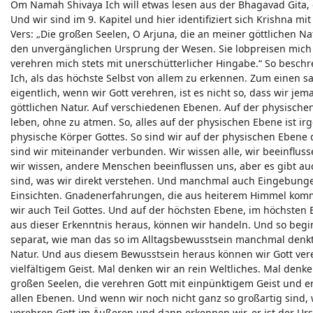
Om Namah Shivaya Ich will etwas lesen aus der Bhagavad Gita,
Und wir sind im 9. Kapitel und hier identifiziert sich Krishna mi
Vers: „Die großen Seelen, O Arjuna, die an meiner göttlichen N
den unvergänglichen Ursprung der Wesen. Sie lobpreisen mich all
verehren mich stets mit unerschütterlicher Hingabe.“ So beschre
Ich, als das höchste Selbst von allem zu erkennen. Zum einen sa
eigentlich, wenn wir Gott verehren, ist es nicht so, dass wir j
göttlichen Natur. Auf verschiedenen Ebenen. Auf der physische
leben, ohne zu atmen. So, alles auf der physischen Ebene ist 
physische Körper Gottes. So sind wir auf der physischen Ebene 
sind wir miteinander verbunden. Wir wissen alle, wir beeinfluss
wir wissen, andere Menschen beeinflussen uns, aber es gibt a
sind, was wir direkt verstehen. Und manchmal auch Eingebun
Einsichten. Gnadenerfahrungen, die aus heiterem Himmel kommen 
wir auch Teil Gottes. Und auf der höchsten Ebene, im höchsten B
aus dieser Erkenntnis heraus, können wir handeln. Und so begin
separat, wie man das so im Alltagsbewusstsein manchmal denkt. 
Natur. Und aus diesem Bewusstsein heraus können wir Gott vereh
vielfältigem Geist. Mal denken wir an rein Weltliches. Mal denken
großen Seelen, die verehren Gott mit einpünktigem Geist und 
allen Ebenen. Und wenn wir noch nicht ganz so großartig sind,
verehren Gott im Äußeren und dann erkennen wir, er ist der Ur