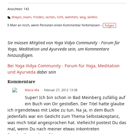
Ansichten: 143
bhajan_noam
,
frieden
,
lachen
,
licht
,
wahrheit
,
weg
,
wildnis
Ta
E-Mail an mich, wenn Personen einen Kommentar hinterlassen –
Folgen
g
s:
Sie müssen Mitglied von Yoga Vidya Community - Forum für
Yoga, Meditation und Ayurveda sein, um Kommentare
hinzuzufügen.
Bei Yoga Vidya Community - Forum für Yoga, Meditation
und Ayurveda
dabei sein
Kommentare
Maria Ma
Februar 27, 2012 13:38
Super! Ich bin schon in Bad Meinberg zufällig auf
ein Buch von Dir gestoßen. Der Titel hatte glaube
ich irgendetwas mit Liebe zu tun. Na ja, in dem Buch
jedenfalls war ein Gedicht zum Thema Selbstakzeptanz,
was mich total angesprochen hat. Vielleicht postest Du das
mal, wenn Du nach meiner etwas inkontreten