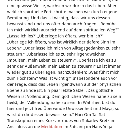
eine gewisse Weise, wachsen wir durch das Leben. Aber
wirklich spirituelle Fortschritte machen wir durch eigene
Bemühung. Und das ist wichtig, dass wir uns dessen
bewusst sind und uns öfter dann auch fragen: „Bemühe
ich mich wirklich ausreichend auf dem spirituellen Weg?“
„Lasse ich los?“ „Überlege ich öfters, wer bin ich?“
„Überlege ich öfters, was ist wirklich der tiefere Sinn im
Leben?“ „Oder lasse ich mich von Alltagsgedanken zu sehr
steuern?“ „Überlasse ich es zu sehr irgendwelchen
Impulsen, mein Leben zu steuern?“ „Überlasse ich es zu
sehr der Außenwelt, mein Leben zu steuern?“ Es ist immer
wieder gut zu überlegen, nachzudenken: „Was führt mich
zum Höchsten?“ Was ist wichtig?“ Insbesondere auch vor
der Frage, dass das Leben irgendwann auf der physischen
Ebene zu Ende ist. Ein paar letzte Sätze: „Das göttliche
Wesen ist Vollendung. Dem göttlichen Wesen nahe zu sein
heißt, der Vollendung nahe zu sein. In Wahrheit bist du
hier und jetzt frei. Überwinde Unwissenheit und Maya, so
wirst du dir dessen bewusst sein.“ Hari Om Tat Sat
Transkription eines Kurzvortrages von Sukadev Bretz im
Anschluss an die
Meditation
im Satsang im Haus Yoga