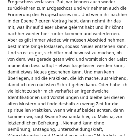
Erdgeschoss verlassen. Gut, wir können auch wieder
zurückkehren zum Erdgeschoss und wir nehmen auch die
Erinnerung des Erdgeschosses mit. Und wenn ihr nachher
in der Ebene 7 euren Vortrag habt, dann nehmt ihr das
mit, was ihr auf dieser Ebene gelernt habt und ihr könnt
nachher wieder hier runter kommen und weiterlernen.
Aber es gilt immer wieder, wir müssen Abschied nehmen,
bestimmte Dinge loslassen, sodass Neues entstehen kann.
Und so ist es gut, sich öfter mal bewusst zu machen, ob
von dem, was gerade getan wird und womit sich der Geist
momentan beschäftigt – etwas losgelassen werden kann,
damit etwas Neues geschehen kann. Und man kann
überlegen, sind die Praktiken, die ich mache, ausreichend,
damit ich den nächsten Schritt gehen kann. Oder habe ich
vielleicht zu sehr mich verhaftet an irgendwelche
Identifikationen und Vorstellungen und bleibe bei diesen
alten Mustern und finde deshalb zu wenig Zeit für die
spirituellen Praktiken. Wenn wir auf beides achten, dann
kommen wir, sagt Swami Sivananda hier, zu Moksha, zur
letztendlichen Befreiung. „Niemand kann ohne
Bemühung, Entsagung, Unterscheidungskraft,
Wunschlosigkeit und Meditation wachsen.“ Natürlich, auf