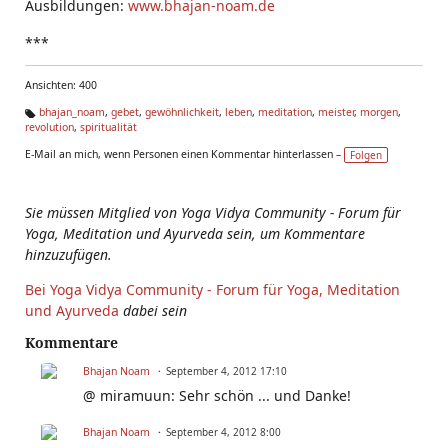
Ausbildungen:
www.bhajan-noam.de
***
Ansichten: 400
bhajan_noam
,
gebet
,
gewöhnlichkeit
,
leben
,
meditation
,
meister
,
morgen
,
revolution
,
spiritualität
Ta
g
E-Mail an mich, wenn Personen einen Kommentar hinterlassen –
Folgen
s:
Sie müssen Mitglied von Yoga Vidya Community - Forum für
Yoga, Meditation und Ayurveda sein, um Kommentare
hinzuzufügen.
Bei Yoga Vidya Community - Forum für Yoga, Meditation
und Ayurveda
dabei sein
Kommentare
Bhajan Noam
September 4, 2012 17:10
@ miramuun: Sehr schön ... und Danke!
Bhajan Noam
September 4, 2012 8:00