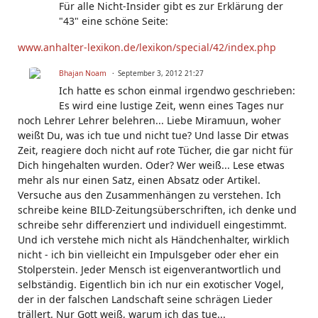
Für alle Nicht-Insider gibt es zur Erklärung der
"43" eine schöne Seite:
www.anhalter-lexikon.de/lexikon/special/42/index.php
Bhajan Noam
September 3, 2012 21:27
Ich hatte es schon einmal irgendwo geschrieben:
Es wird eine lustige Zeit, wenn eines Tages nur
noch Lehrer Lehrer belehren... Liebe Miramuun, woher
weißt Du, was ich tue und nicht tue? Und lasse Dir etwas
Zeit, reagiere doch nicht auf rote Tücher, die gar nicht für
Dich hingehalten wurden. Oder? Wer weiß... Lese etwas
mehr als nur einen Satz, einen Absatz oder Artikel.
Versuche aus den Zusammenhängen zu verstehen. Ich
schreibe keine BILD-Zeitungsüberschriften, ich denke und
schreibe sehr differenziert und individuell eingestimmt.
Und ich verstehe mich nicht als Händchenhalter, wirklich
nicht - ich bin vielleicht ein Impulsgeber oder eher ein
Stolperstein. Jeder Mensch ist eigenverantwortlich und
selbständig. Eigentlich bin ich nur ein exotischer Vogel,
der in der falschen Landschaft seine schrägen Lieder
trällert. Nur Gott weiß, warum ich das tue...