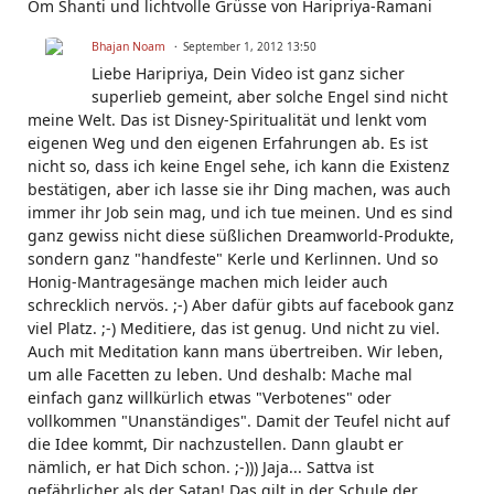
Om Shanti und lichtvolle Grüsse von Haripriya-Ramani
Bhajan Noam
September 1, 2012 13:50
Liebe Haripriya, Dein Video ist ganz sicher
superlieb gemeint, aber solche Engel sind nicht
meine Welt. Das ist Disney-Spiritualität und lenkt vom
eigenen Weg und den eigenen Erfahrungen ab. Es ist
nicht so, dass ich keine Engel sehe, ich kann die Existenz
bestätigen, aber ich lasse sie ihr Ding machen, was auch
immer ihr Job sein mag, und ich tue meinen. Und es sind
ganz gewiss nicht diese süßlichen Dreamworld-Produkte,
sondern ganz "handfeste" Kerle und Kerlinnen. Und so
Honig-Mantragesänge machen mich leider auch
schrecklich nervös. ;-) Aber dafür gibts auf facebook ganz
viel Platz. ;-) Meditiere, das ist genug. Und nicht zu viel.
Auch mit Meditation kann mans übertreiben. Wir leben,
um alle Facetten zu leben. Und deshalb: Mache mal
einfach ganz willkürlich etwas "Verbotenes" oder
vollkommen "Unanständiges". Damit der Teufel nicht auf
die Idee kommt, Dir nachzustellen. Dann glaubt er
nämlich, er hat Dich schon. ;-))) Jaja... Sattva ist
gefährlicher als der Satan! Das gilt in der Schule der