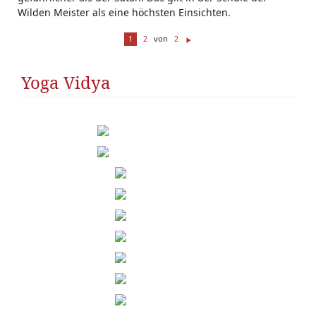
Wilden Meister als eine höchsten Einsichten.
von
1
2
2
W
ei
te
Yoga Vidya
r