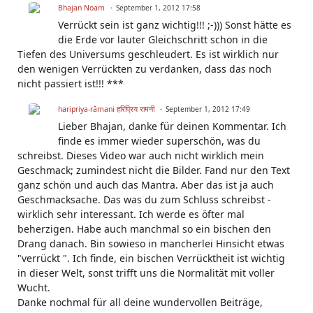
Bhajan Noam
September 1, 2012 17:58
Verrückt sein ist ganz wichtig!!! ;-))) Sonst hätte es
die Erde vor lauter Gleichschritt schon in die
Tiefen des Universums geschleudert. Es ist wirklich nur
den wenigen Verrückten zu verdanken, dass das noch
nicht passiert ist!!! ***
haripriya-rāmani हरिप्रिय रामनी
September 1, 2012 17:49
Lieber Bhajan, danke für deinen Kommentar. Ich
finde es immer wieder superschön, was du
schreibst. Dieses Video war auch nicht wirklich mein
Geschmack; zumindest nicht die Bilder. Fand nur den Text
ganz schön und auch das Mantra. Aber das ist ja auch
Geschmacksache. Das was du zum Schluss schreibst -
wirklich sehr interessant. Ich werde es öfter mal
beherzigen. Habe auch manchmal so ein bischen den
Drang danach. Bin sowieso in mancherlei Hinsicht etwas
"verrückt ". Ich finde, ein bischen Verrücktheit ist wichtig
in dieser Welt, sonst trifft uns die Normalität mit voller
Wucht.
Danke nochmal für all deine wundervollen Beiträge,