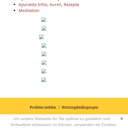
Ayurveda Infos, Kuren, Rezepte
Meditation
Problem melden
|
Nutzungsbedingungen
© 2026
Impressum
|
Datenschutz
|
AGB's
| Yoga Vidya Community -
Um unsere Webseite für Sie optimal zu gestalten und
✖
Forum für Yoga, Meditation und Ayurveda
Powered by
fortlaufend verbessern zu können, verwenden wir Cookies.