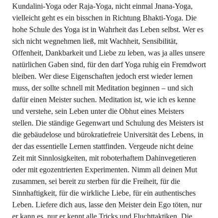
Kundalini-Yoga oder Raja-Yoga, nicht einmal Jnana-Yoga,
vielleicht geht es ein bisschen in Richtung Bhakti-Yoga. Die
hohe Schule des Yoga ist in Wahrheit das Leben selbst. Wer es
sich nicht wegnehmen ließ, mit Wachheit, Sensibilität,
Offenheit, Dankbarkeit und Liebe zu leben, was ja alles unsere
natürlichen Gaben sind, für den darf Yoga ruhig ein Fremdwort
bleiben. Wer diese Eigenschaften jedoch erst wieder lernen
muss, der sollte schnell mit Meditation beginnen – und sich
dafür einen Meister suchen. Meditation ist, wie ich es kenne
und verstehe, sein Leben unter die Obhut eines Meisters
stellen. Die ständige Gegenwart und Schulung des Meisters ist
die gebäudelose und bürokratiefreie Universität des Lebens, in
der das essentielle Lernen stattfinden. Vergeude nicht deine
Zeit mit Sinnlosigkeiten, mit roboterhaftem Dahinvegetieren
oder mit egozentrierten Experimenten. Nimm all deinen Mut
zusammen, sei bereit zu sterben für die Freiheit, für die
Sinnhaftigkeit, für die wirkliche Liebe, für ein authentisches
Leben. Liefere dich aus, lasse den Meister dein Ego töten, nur
er kann es, nur er kennt alle Tricks und Fluchttaktiken. Die