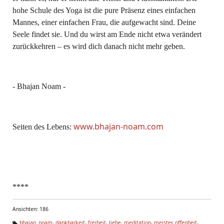
hohe Schule des Yoga ist die pure Präsenz eines einfachen
Mannes, einer einfachen Frau, die aufgewacht sind. Deine
Seele findet sie. Und du wirst am Ende nicht etwa verändert
zurückkehren – es wird dich danach nicht mehr geben.
- Bhajan Noam -
www.bhajan-noam.com
Seiten des Lebens:
****
Ansichten: 186
bhajan_noam
,
dankbarkeit
,
freiheit
,
liebe
,
meditation
,
meister
,
offenheit
,