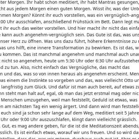
uter Morgen. Ihr habt schon meditiert, ihr habt Mantras gesungen,
 aus jedem Morgen einen guten Morgen. Wisst ihr, was der Unte
men Morgen? Könnt ihr euch vorstellen, was ein vergnüglich-a
0:00 Uhr ausschlafen, anschließend Frühstück im Bett. Dann legt m
t ihr euch das weiter vorstellen. Und hier macht ihr nicht das einf
 kann auch angenehm-vergnüglich sein. Das Gute ist das, was un
, unser Herz zu öffnen. Was uns dazu führt, höhere Erkenntnisse z
as uns hilft, eine innere Transformation zu bewirken. Es ist das, wa
en zu kommen. Das ist manchmal angenehm und manchmal auch un
t nicht so angenehm, heute um 5:30 Uhr oder 6:30 Uhr aufzustehe
 zu tun. Also, nicht einfach das Vergnügliche, das macht das
ben und das, was so von innen heraus als angenehm erscheint. Me
as einem die Instinkte so vorgeben und das, was vielleicht Otto u
langfristig zum Glück. Und dafür ist man auch bereit, auf etwas z
 steht man halt auf, egal, ob man das jetzt erstmal mag oder ni
enschen umzugehen, weil man feststellt, Geduld ist etwas, was
n am nächsten Tag ein wenig ärgert. Und dann wird man feststell
ch sind ja schon sehr lange auf dem Weg, meditiert seit 5 Jahr
Uhr oder 9:00 Uhr auszuschlafen, klingt dann vielleicht grässlich.
Gut, es mag andere geben, für die ist die Meditationszeit abends
slich. Es ist einfach etwas, worauf wir uns freuen. Und so wird d
tellen, dass das, was wir mögen, durchaus auch gut ist. Aber es 