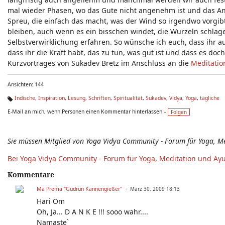
mal wieder Phasen, wo das Gute nicht angenehm ist und das Ang
Spreu, die einfach das macht, was der Wind so irgendwo vorgibt
bleiben, auch wenn es ein bisschen windet, die Wurzeln schlag
Selbstverwirklichung erfahren. So wünsche ich euch, dass ihr a
dass ihr die Kraft habt, das zu tun, was gut ist und dass es do
Kurzvortrages von Sukadev Bretz im Anschluss an die
Meditatio
Ansichten: 144
Indische
,
Inspiration
,
Lesung
,
Schriften
,
Spiritualität
,
Sukadev
,
Vidya
,
Yoga
,
tägliche
Ta
E-Mail an mich, wenn Personen einen Kommentar hinterlassen –
Folgen
g
s:
Sie müssen Mitglied von Yoga Vidya Community - Forum für Yoga, M
Bei Yoga Vidya Community - Forum für Yoga, Meditation und Ay
Kommentare
Ma Prema "Gudrun Kannengießer"
März 30, 2009 18:13
Hari Om
Oh, Ja... D A N K E !!! sooo wahr....
Namaste`