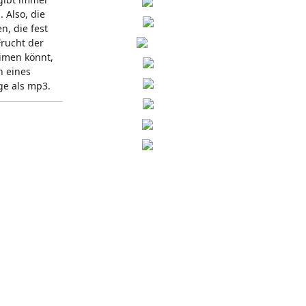
 Also, die
n, die fest
Frucht der
eimen könnt,
n eines
ge als mp3.