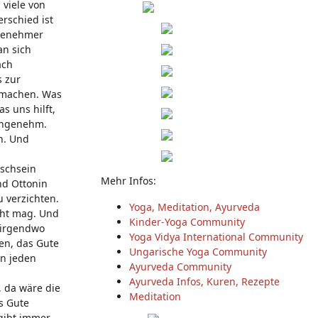
 viele von
rschied ist
ngenehmer
an sich
ach
s zur
u machen. Was
s uns hilft,
angenehm.
n. Und
nschsein
Mehr Infos:
nd Ottonin
u verzichten.
Yoga, Meditation, Ayurveda
cht mag. Und
Kinder-Yoga Community
 irgendwo
Yoga Vidya International Community
en, das Gute
Ungarische Yoga Community
en jeden
Ayurveda Community
Ayurveda Infos, Kuren, Rezepte
, da wäre die
Meditation
as Gute
gibt immer