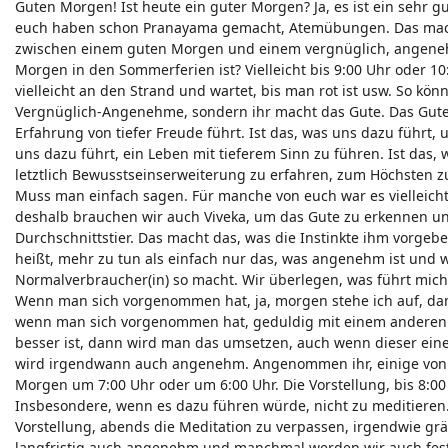
Guten Morgen! Ist heute ein guter Morgen? Ja, es ist ein sehr g
euch haben schon Pranayama gemacht, Atemübungen. Das macht
zwischen einem guten Morgen und einem vergnüglich, angeneh
Morgen in den Sommerferien ist? Vielleicht bis 9:00 Uhr oder 1
vielleicht an den Strand und wartet, bis man rot ist usw. So könn
Vergnüglich-Angenehme, sondern ihr macht das Gute. Das Gute
Erfahrung von tiefer Freude führt. Ist das, was uns dazu führt
uns dazu führt, ein Leben mit tieferem Sinn zu führen. Ist das, w
letztlich Bewusstseinserweiterung zu erfahren, zum Höchst
Muss man einfach sagen. Für manche von euch war es vielleich
deshalb brauchen wir auch Viveka, um das Gute zu erkennen und
Durchschnittstier. Das macht das, was die Instinkte ihm vorge
heißt, mehr zu tun als einfach nur das, was angenehm ist und w
Normalverbraucher(in) so macht. Wir überlegen, was führt mich 
Wenn man sich vorgenommen hat, ja, morgen stehe ich auf, dann
wenn man sich vorgenommen hat, geduldig mit einem anderen M
besser ist, dann wird man das umsetzen, auch wenn dieser eine
wird irgendwann auch angenehm. Angenommen ihr, einige von eu
Morgen um 7:00 Uhr oder um 6:00 Uhr. Die Vorstellung, bis 8:00 
Insbesondere, wenn es dazu führen würde, nicht zu meditieren. 
Vorstellung, abends die Meditation zu verpassen, irgendwie gräs
langfristig auch angenehm und manchmal werden wir auch fests