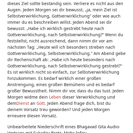
dieses Ziel sollte beständig sein. Verliere es nicht aus den
Augen. Jeden Morgen sei dir bewusst, „ja, mein Ziel ist
Selbstverwirklichung, Gottverwirklichung“ oder wie auch
immer du es beschreiben willst. Jeden Abend sei dir
bewusst: „Habe ich wirklich gestrebt heute nach
Gottverwirklichung, nach Selbstverwirklichung?“ Wenn du
feststellst, nicht ausreichend, dann nimm dir vor am
nächsten Tag: „Heute will ich besonders streben nach
Gottverwirklichung, Selbstverwirklichung.“ Am Abend gebe
dir Rechenschaft ab: „Habe ich heute besonders nach
Gottverwirklichung, nach Selbstverwirklichung gestrebt?“
Es ist wirklich nicht so einfach, zur Selbstverwirklichung
hinzukommen. Es bedarf wirklich einer großen
Anstrengung, eines großen Bemühens und es bedarf
großer Bewusstheit. Nimm dir vor, dass du das tust. Jeden
Morgen widme dein
Leben
dieser Verwirklichung und
dem
Dienst
an
Gott
. Jeden Abend frage dich, bist du
deinem Vorsatz treu geworden? Und jeden Morgen
erneuere diesen Vorsatz.
Unbearbeitete Niederschrift eines Bhagavad Gita Audio-
Vortrags mit Sukadev Bretz. Mehr Infos: