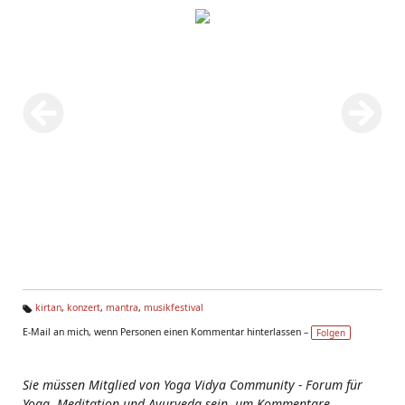
kirtan
,
konzert
,
mantra
,
musikfestival
Ta
E-Mail an mich, wenn Personen einen Kommentar hinterlassen –
Folgen
g
s:
Sie müssen Mitglied von Yoga Vidya Community - Forum für
Yoga, Meditation und Ayurveda sein, um Kommentare