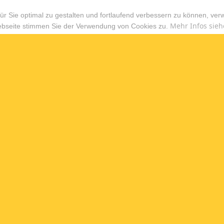
r Sie optimal zu gestalten und fortlaufend verbessern zu können, ver
Mehr Infos sieh
ebseite stimmen Sie der Verwendung von Cookies zu.