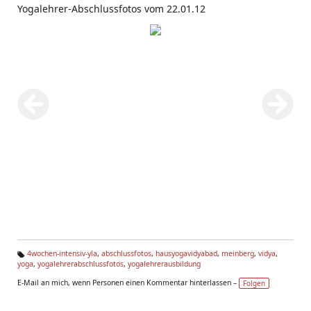
Yogalehrer-Abschlussfotos vom 22.01.12
4wochen-intensiv-yla
,
abschlussfotos
,
hausyogavidyabad
,
meinberg
,
vidya
,
yoga
,
yogalehrerabschlussfotos
,
yogalehrerausbildung
Ta
g
E-Mail an mich, wenn Personen einen Kommentar hinterlassen –
Folgen
s: