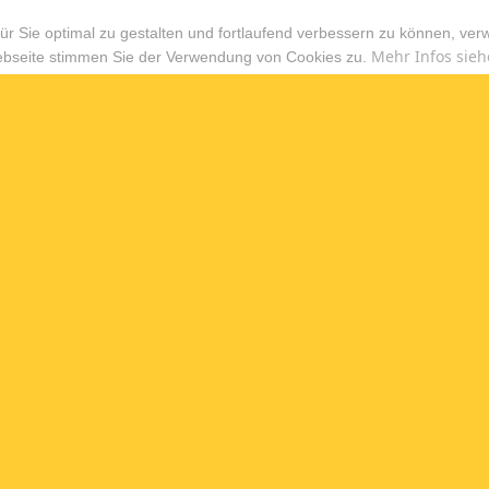
r Sie optimal zu gestalten und fortlaufend verbessern zu können, ver
Mehr Infos sieh
ebseite stimmen Sie der Verwendung von Cookies zu.