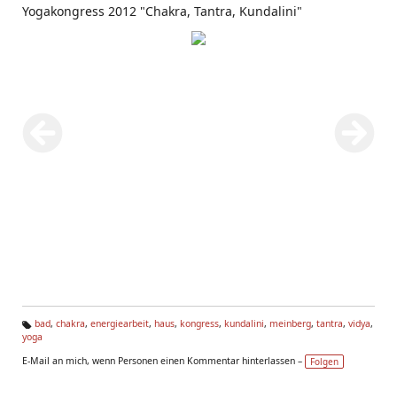
Yogakongress 2012 "Chakra, Tantra, Kundalini"
bad
,
chakra
,
energiearbeit
,
haus
,
kongress
,
kundalini
,
meinberg
,
tantra
,
vidya
,
yoga
Ta
g
E-Mail an mich, wenn Personen einen Kommentar hinterlassen –
Folgen
s: