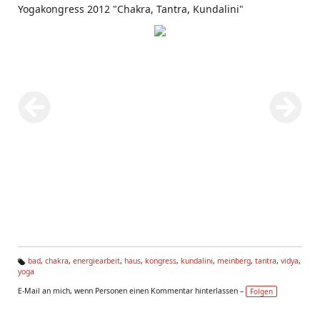
Yogakongress 2012 "Chakra, Tantra, Kundalini"
bad
,
chakra
,
energiearbeit
,
haus
,
kongress
,
kundalini
,
meinberg
,
tantra
,
vidya
,
yoga
Ta
g
E-Mail an mich, wenn Personen einen Kommentar hinterlassen –
Folgen
s: