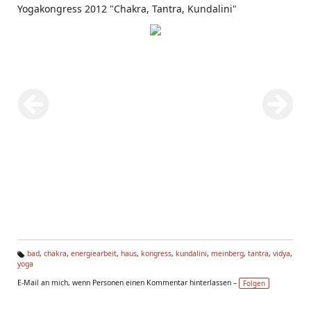
Yogakongress 2012 "Chakra, Tantra, Kundalini"
bad
,
chakra
,
energiearbeit
,
haus
,
kongress
,
kundalini
,
meinberg
,
tantra
,
vidya
,
yoga
Ta
g
E-Mail an mich, wenn Personen einen Kommentar hinterlassen –
Folgen
s: