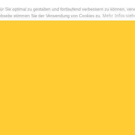
r Sie optimal zu gestalten und fortlaufend verbessern zu können, ver
Mehr Infos sieh
ebseite stimmen Sie der Verwendung von Cookies zu.