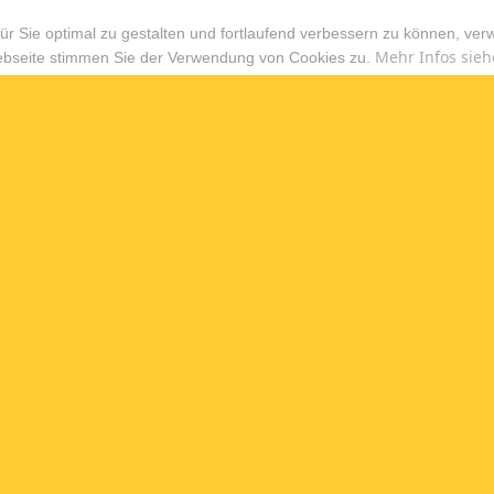
r Sie optimal zu gestalten und fortlaufend verbessern zu können, ver
Mehr Infos sieh
ebseite stimmen Sie der Verwendung von Cookies zu.