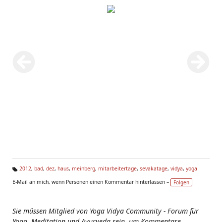
2012
,
bad
,
dez
,
haus
,
meinberg
,
mitarbeitertage
,
sevakatage
,
vidya
,
yoga
Ta
E-Mail an mich, wenn Personen einen Kommentar hinterlassen –
Folgen
g
s:
Sie müssen Mitglied von Yoga Vidya Community - Forum für
Yoga, Meditation und Ayurveda sein, um Kommentare