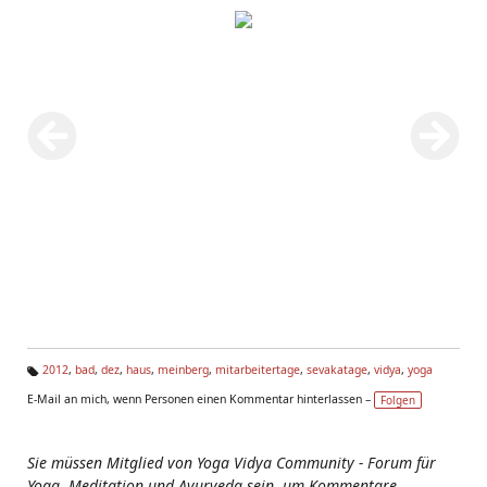
2012
,
bad
,
dez
,
haus
,
meinberg
,
mitarbeitertage
,
sevakatage
,
vidya
,
yoga
Ta
E-Mail an mich, wenn Personen einen Kommentar hinterlassen –
Folgen
g
s:
Sie müssen Mitglied von Yoga Vidya Community - Forum für
Yoga, Meditation und Ayurveda sein, um Kommentare