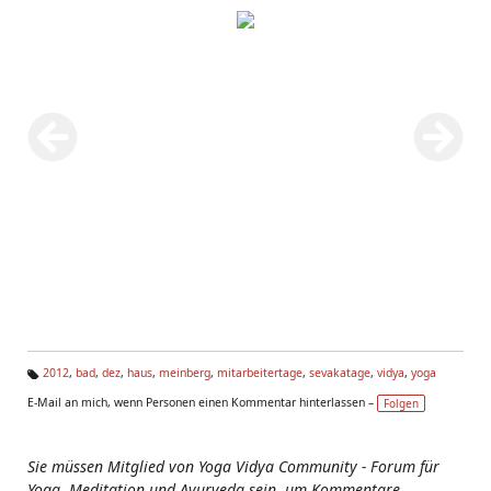
2012
,
bad
,
dez
,
haus
,
meinberg
,
mitarbeitertage
,
sevakatage
,
vidya
,
yoga
Ta
E-Mail an mich, wenn Personen einen Kommentar hinterlassen –
Folgen
g
s:
Sie müssen Mitglied von Yoga Vidya Community - Forum für
Yoga, Meditation und Ayurveda sein, um Kommentare