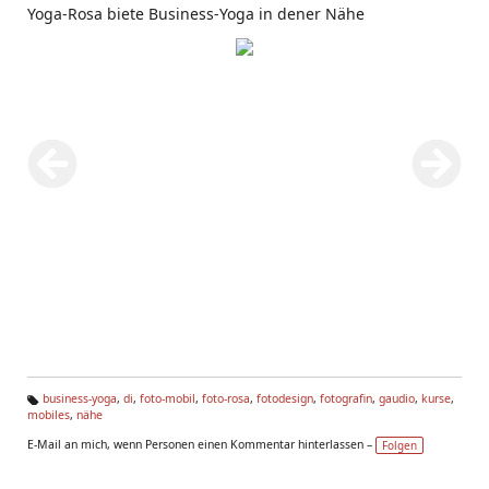
Yoga-Rosa biete Business-Yoga in dener Nähe
business-yoga
,
di
,
foto-mobil
,
foto-rosa
,
fotodesign
,
fotografin
,
gaudio
,
kurse
,
mobiles
,
nähe
Ta
g
E-Mail an mich, wenn Personen einen Kommentar hinterlassen –
Folgen
s: