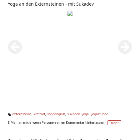
Yoga an den Externsteinen - mit Sukadev
externsteine
,
kraftort
,
sonnengruß
,
sukadev
,
yoga
,
yogastunde
Ta
E-Mail an mich, wenn Personen einen Kommentar hinterlassen –
Folgen
g
s: