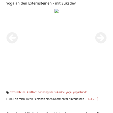
Yoga an den Externsteinen - mit Sukadev
externsteine
,
kraftort
,
sonnengruß
,
sukadev
,
yoga
,
yogastunde
Ta
E-Mail an mich, wenn Personen einen Kommentar hinterlassen –
Folgen
g
s: