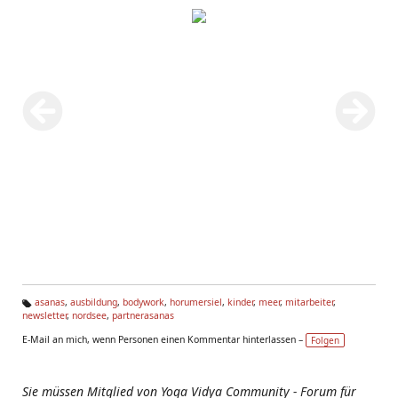
asanas
,
ausbildung
,
bodywork
,
horumersiel
,
kinder
,
meer
,
mitarbeiter
,
newsletter
,
nordsee
,
partnerasanas
Ta
g
E-Mail an mich, wenn Personen einen Kommentar hinterlassen –
Folgen
s:
Sie müssen Mitglied von Yoga Vidya Community - Forum für